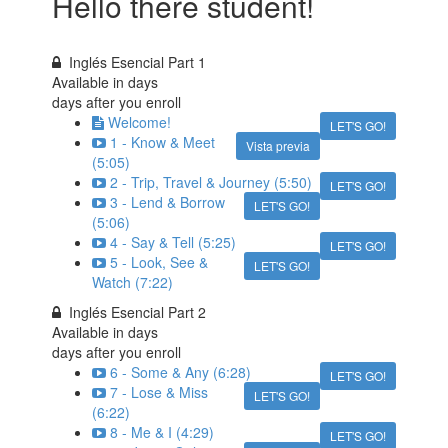
Hello there student!
Inglés Esencial Part 1
Available in
days
days after you enroll
Welcome!
LET'S GO!
1 - Know & Meet
Vista previa
(5:05)
2 - Trip, Travel & Journey (5:50)
LET'S GO!
3 - Lend & Borrow
LET'S GO!
(5:06)
4 - Say & Tell (5:25)
LET'S GO!
5 - Look, See &
LET'S GO!
Watch (7:22)
Inglés Esencial Part 2
Available in
days
days after you enroll
6 - Some & Any (6:28)
LET'S GO!
7 - Lose & Miss
LET'S GO!
(6:22)
8 - Me & I (4:29)
LET'S GO!