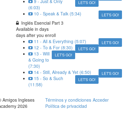
9 - Just & Only
LET'S GO!
(6:03)
10 - Speak & Talk (5:34)
LET'S GO!
Inglés Esencial Part 3
Available in
days
days after you enroll
11 - All & Everything (5:07)
LET'S GO!
12 - To & For (8:30)
LET'S GO!
13 - Will
LET'S GO!
& Going to
(7:30)
14 - Still, Already & Yet (6:50)
LET'S GO!
15 - So & Such
LET'S GO!
(11:58)
© Amigos Ingleses
Términos y condiciones
Acceder
Academy 2026
Política de privacidad