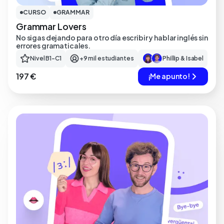
CURSO
GRAMMAR
Grammar Lovers
No sigas dejando para otro día escribir y hablar inglés sin
errores gramaticales.
Nivel B1-C1
+9 mil estudiantes
Phillip & Isabel
197 €
¡Me apunto!