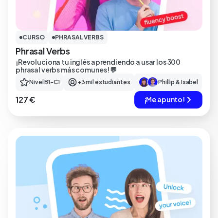
CURSO
PHRASAL VERBS
Phrasal Verbs
¡Revoluciona tu inglés aprendiendo a usar los 300
phrasal verbs más comunes! 💬
Nivel B1-C1
+3 mil estudiantes
Phillip & Isabel
127 €
¡Me apunto!