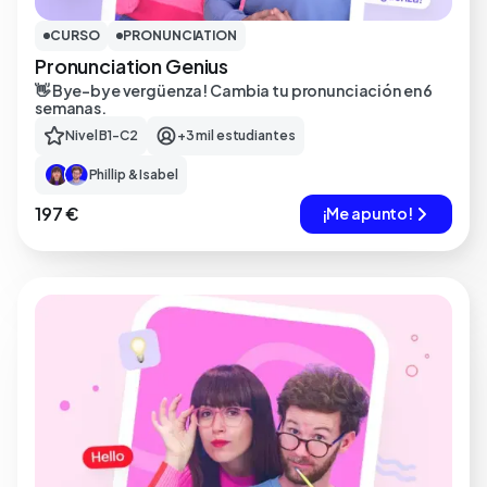
CURSO
PRONUNCIATION
Pronunciation Genius
👋 Bye-bye vergüenza! Cambia tu pronunciación en 6
semanas.
Nivel B1-C2
+3 mil estudiantes
Phillip & Isabel
197 €
¡Me apunto!