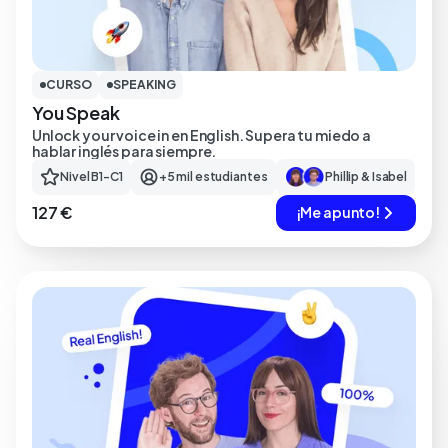
CURSO
SPEAKING
You Speak
Unlock your voice in en English. Supera tu miedo a
hablar inglés para siempre.
Nivel B1-C1
+5 mil estudiantes
Phillip & Isabel
127 €
¡Me apunto!