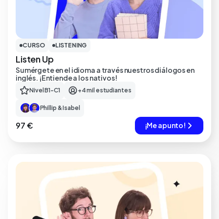
CURSO
LISTENING
Listen Up
Sumérgete en el idioma a través nuestros diálogos en
inglés. ¡Entiende a los nativos!
Nivel B1-C1
+4 mil estudiantes
Phillip & Isabel
97 €
¡Me apunto!