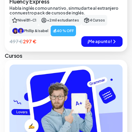
Fluency Express
Habla inglés como un nativo, sin mudarte al extranjero
con nuestro pack de cursos de inglés.
Nivel B1-C1
+2 mil estudiantes
4 Cursos
Phillip & Isabel
💰 40 % OFF
497 €
297 €
¡Me apunto!
Cursos