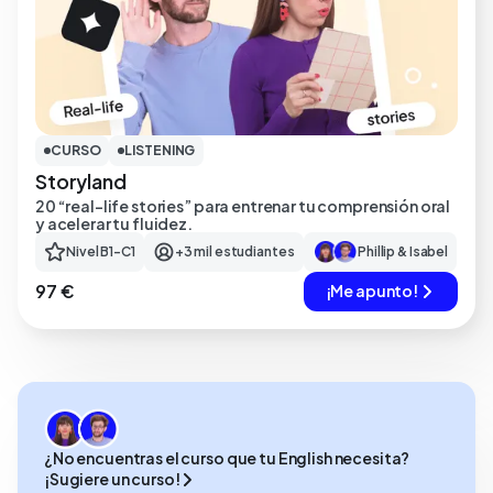
CURSO
LISTENING
Storyland
20 “real-life stories” para entrenar tu comprensión oral
y acelerar tu fluidez.
Nivel B1-C1
+3 mil estudiantes
Phillip & Isabel
97 €
¡Me apunto!
¿No encuentras el curso que tu English necesita?
¡Sugiere un curso!